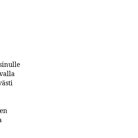
sinulle
ivalla
ästi
den
a