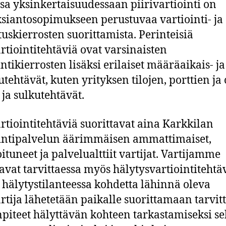
sa yksinkertaisuudessaan piirivartiointi on
siantosopimukseen perustuvaa vartiointi- ja
tuskierrosten suorittamista. Perinteisiä
artiointitehtäviä ovat varsinaisten
intikierrosten lisäksi erilaiset määräaikais- ja
utehtävät, kuten yrityksen tilojen, porttien ja
 ja sulkutehtävät.
artiointitehtäviä suorittavat aina Karkkilan
intipalvelun äärimmäisen ammattimaiset,
ituneet ja palvelualttiit vartijat. Vartijamme
tavat tarvittaessa myös hälytysvartiointitehtäv
n hälytystilanteessa kohdetta lähinnä oleva
artija lähetetään paikalle suorittamaan tarvit
piteet hälyttävän kohteen tarkastamiseksi s