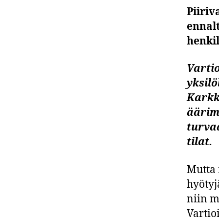
Piiriv
ennal
henki
Vartio
yksilö
Karkki
äärimm
turvaa
tilat.
Mutta 
hyötyj
niin m
Vartio