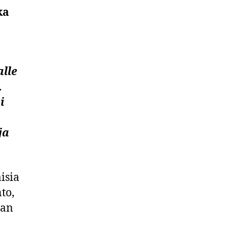
ka
alle
.
i
ja
isia
to,
lan