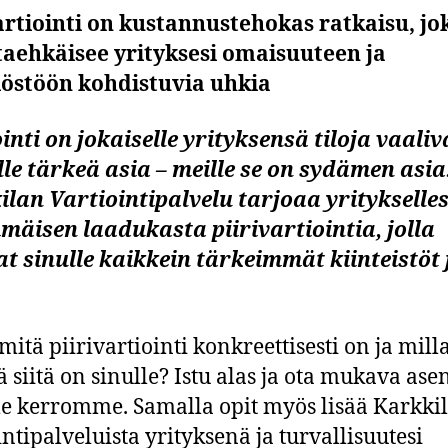
artiointi on kustannustehokas ratkaisu, jo
taehkäisee yrityksesi omaisuuteen ja
löstöön kohdistuvia uhkia
inti on jokaiselle yrityksensä tiloja vaaliv
lle tärkeä asia – meille se on sydämen asia
lan Vartiointipalvelu tarjoaa yritykselles
äisen laadukasta piirivartiointia, jolla
t sinulle kaikkein tärkeimmät kiinteistöt 
mitä piirivartiointi konkreettisesti on ja milla
ä siitä on sinulle? Istu alas ja ota mukava asen
e kerromme. Samalla opit myös lisää Karkki
intipalveluista yrityksenä ja turvallisuutesi