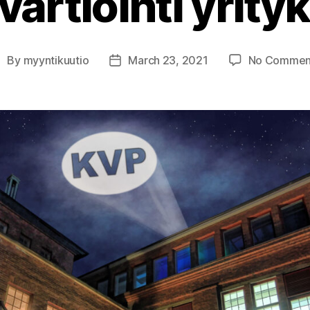
ivartiointi yrityk
By
myyntikuutio
March 23, 2021
No Commen
ost
Post
uthor
date