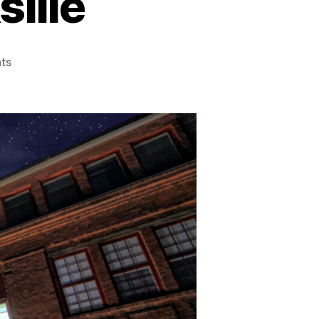
sille
on
ts
Piirivartiointi
yrityksille