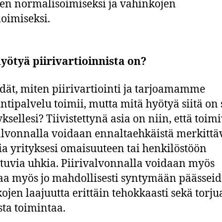
een normalisoimiseksi ja vahinkojen
oimiseksi.
yötyä piirivartioinnista on?
edät, miten piirivartiointi ja tarjoamamme
intipalvelu toimii, mutta mitä hyötyä siitä on 
yksellesi? Tiivistettynä asia on niin, että toim
alvonnalla voidaan ennaltaehkäistä merkittäv
sia yrityksesi omaisuuteen tai henkilöstöön
tuvia uhkia. Piirivalvonnalla voidaan myös
taa myös jo mahdollisesti syntymään päässei
ojen laajuutta erittäin tehokkaasti sekä torju
sta toimintaa.