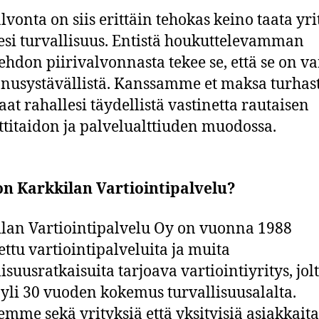
alvonta on siis erittäin tehokas keino taata yri
ojesi turvallisuus. Entistä houkuttelevamman
ehdon piirivalvonnasta tekee se, että se on va
nusystävällistä. Kanssamme et maksa turhast
aat rahallesi täydellistä vastinetta rautaisen
itaidon ja palvelualttiuden muodossa.
on Karkkilan Vartiointipalvelu?
lan Vartiointipalvelu Oy on vuonna 1988
ettu vartiointipalveluita ja muita
isuusratkaisuita tarjoava vartiointiyritys, jol
 yli 30 vuoden kokemus turvallisuusalalta.
emme sekä yrityksiä että yksityisiä asiakkaita