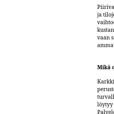
Piiriv
ja til
vaihto
kustan
vaan s
ammatt
Mikä 
Karkki
perust
turvall
löytyy
Palvel