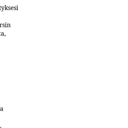
tyksesi
rsin
a,
ta
,