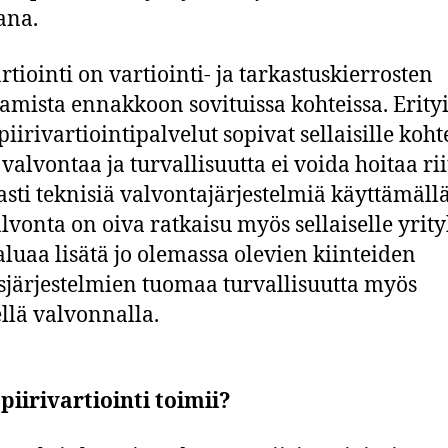
ana.
rtiointi on vartiointi- ja tarkastuskierrosten
tamista ennakkoon sovituissa kohteissa. Erity
iirivartiointipalvelut sopivat sellaisille kohte
 valvontaa ja turvallisuutta ei voida hoitaa ri
asti teknisiä valvontajärjestelmiä käyttämällä
alvonta on oiva ratkaisu myös sellaiselle yrity
aluaa lisätä jo olemassa olevien kiinteiden
sjärjestelmien tuomaa turvallisuutta myös
ellä valvonnalla.
piirivartiointi toimii?