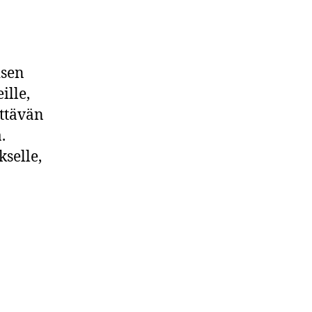
isen
ille,
ittävän
.
kselle,