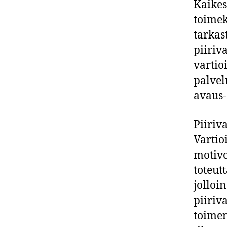
Kaikes
toimek
tarkas
piiriv
vartio
palvel
avaus-
Piiriv
Vartio
motivo
toteut
jolloi
piiriv
toimen