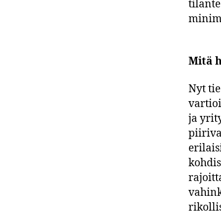
tilant
minim
Mitä h
Nyt ti
vartio
ja yrit
piiriv
erilai
kohdis
rajoit
vahink
rikolli