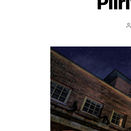
Piir
P
a