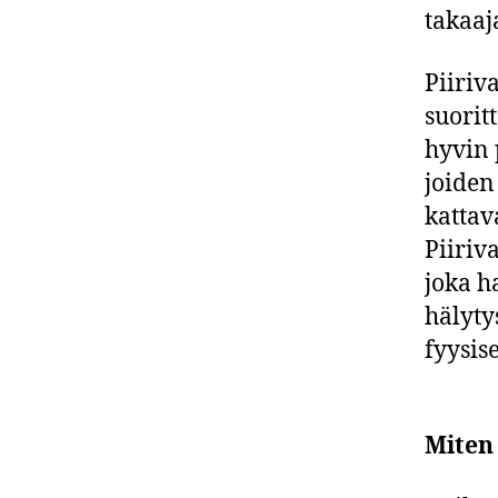
takaaj
Piiriva
suorit
hyvin p
joiden
kattav
Piiriv
joka h
hälyty
fyysis
Miten 